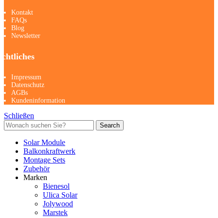
Kontakt
FAQs
Blog
Newsletter
chtliches
Impressum
Datenschutz
AGBs
Kundeninformation
Schließen
Search
Solar Module
Balkonkraftwerk
Montage Sets
Zubehör
Marken
Bienesol
Ulica Solar
Jolywood
Marstek