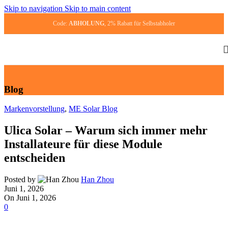
Skip to navigation
Skip to main content
Code:
ABHOLUNG
, 2% Rabatt für Selbst­ab­ho­ler
Blog
Markenvorstellung
,
ME Solar Blog
Ulica Solar – Warum sich immer mehr
Installateure für diese Module
entscheiden
Posted by
Han Zhou
Juni 1, 2026
On Juni 1, 2026
0