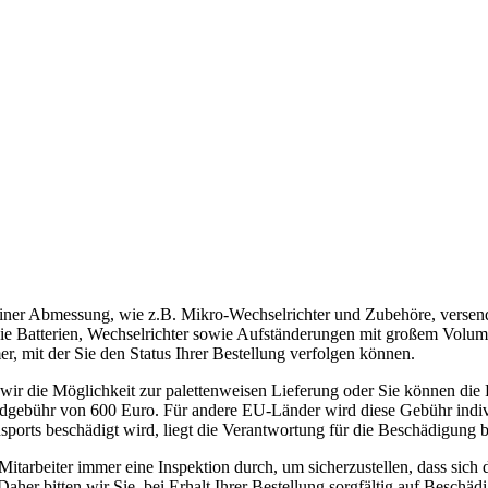
einer Abmessung, wie z.B. Mikro-Wechselrichter und Zubehöre, versen
 Batterien, Wechselrichter sowie Aufständerungen mit großem Volumen 
r, mit der Sie den Status Ihrer Bestellung verfolgen können.
r die Möglichkeit zur palettenweisen Lieferung oder Sie können die 
andgebühr von 600 Euro. Für andere EU-Länder wird diese Gebühr indiv
sports beschädigt wird, liegt die Verantwortung für die Beschädigung
itarbeiter immer eine Inspektion durch, um sicherzustellen, dass sich
her bitten wir Sie, bei Erhalt Ihrer Bestellung sorgfältig auf Besch