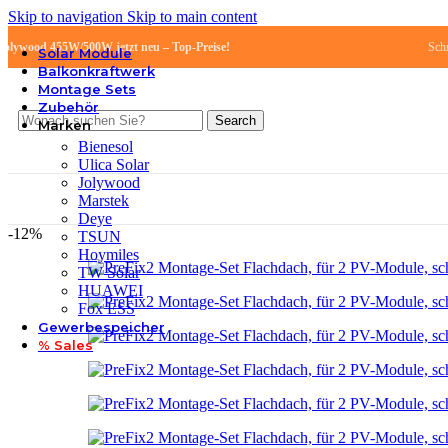
Skip to navigation
Skip to main content
Jolywood 455W/500W jetzt neu – Top-Preise!
Schn
Solar Module
Balkonkraftwerk
Montage Sets
Zubehör
Search
Marken
Bienesol
Ulica Solar
Jolywood
Marstek
Deye
-12%
TSUN
Hoymiles
TW Solar
HUAWEI
Fox ESS
Gewerbespeicher
% Sales