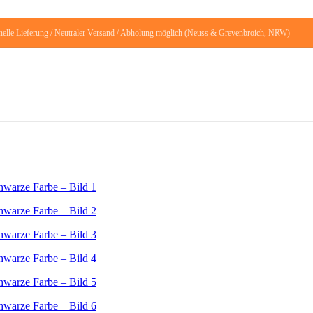
elle Lieferung / Neutraler Versand / Abholung möglich (Neuss & Grevenbroich, NRW)