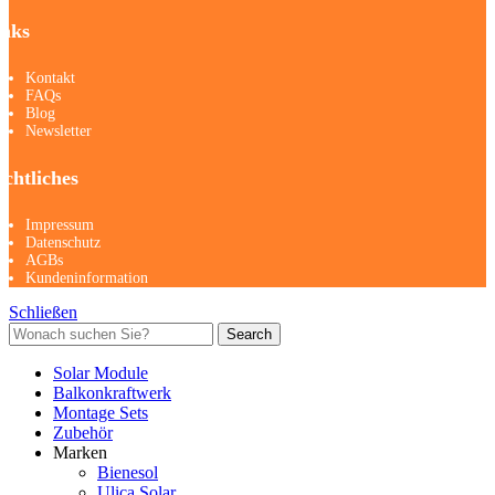
inks
Kontakt
FAQs
Blog
Newsletter
chtliches
Impressum
Datenschutz
AGBs
Kundeninformation
Schließen
Search
Solar Module
Balkonkraftwerk
Montage Sets
Zubehör
Marken
Bienesol
Ulica Solar