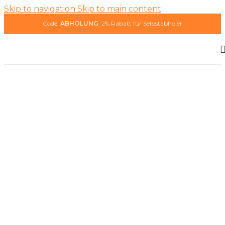
Skip to navigation
Skip to main content
Code:
ABHOLUNG
, 2% Rabatt für Selbst­ab­ho­ler