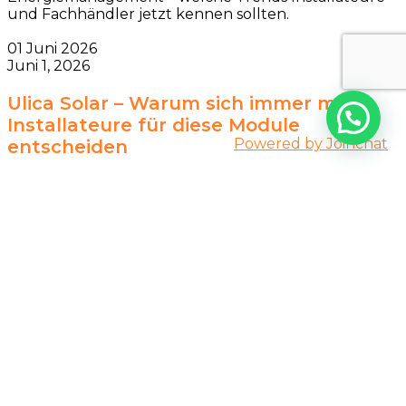
und Fachhändler jetzt kennen sollten.
01 Juni 2026
Juni 1, 2026
Ulica Solar – Warum sich immer mehr
Installateure für diese Module
Powered by
Joinchat
entscheiden
Wer heute Photovoltaikanlagen plant, sucht nicht
nur nach hohen Modulleistungen. Entscheidend sind
vor allem Qualität, langfristige Ver...
21 Mai 2026
Mai 21, 2026
Bienesol CUBE 5200 – Mehr als nur ein
Balkonspeicher
5,12 kWh Balkonkraftwerk Speicher mit AIO-, AC- und
Off-Grid-Modus - Moderne Speicherlösung für
Balkonkraftwerke, Haushalte und netzuna...